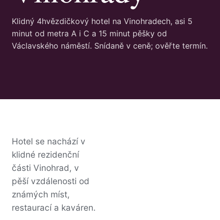
Klidný 4hvězdičkový hotel na Vinohradech, asi 5
minut od metra A i C a 15 minut pěšky od
Václavského náměstí. Snídaně v ceně; ověřte termín.
Hotel se nachází v
klidné rezidenční
části Vinohrad, v
pěší vzdálenosti od
známých míst,
restaurací a kaváren.