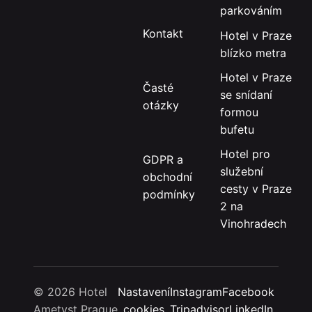
parkováním
Kontakt
Hotel v Praze
blízko metra
Hotel v Praze
Časté
se snídaní
otázky
formou
bufetu
Hotel pro
GDPR a
služební
obchodní
cesty v Praze
podmínky
2 na
Vinohradech
© 2026 Hotel
Nastavení
Instagram
Facebook
Ametyst Prague
cookies
Tripadvisor
LinkedIn