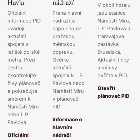
Havla
nádraží
V okolí hotelu
Oficiální
Praha hlavní
jsou stanice
informace PID
nádraží je
Náměstí Míru,
uvádějí
napojeno na
I. P. Pavlova a
aktuální
pražskou
tramvajová
spojení z
městskou
zastávka
letiště do sítě
dopravu.
Bruselská.
metra. Před
Ověřte
Aktuální linky
cestou
aktuální
a výluky
zkontrolujte
spojení k I. P.
ověřte v PID.
živý plánovač
Pavlova nebo
Otevřít
a pokračujte
Náměstí Míru
plánovač PID
směrem k
v plánovači
Náměstí Míru
PID.
nebo I. P.
Informace o
Pavlova.
hlavním
Oficiální
nádraží