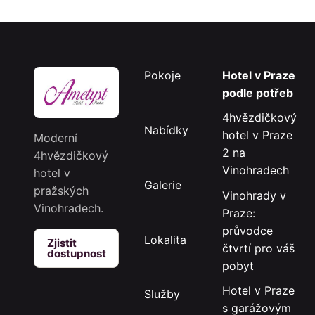
Pokoje
Hotel v Praze
podle potřeb
4hvězdičkový
Nabídky
hotel v Praze
Moderní
2 na
4hvězdičkový
Vinohradech
hotel v
Galerie
pražských
Vinohrady v
Vinohradech.
Praze:
průvodce
Lokalita
Zjistit
čtvrtí pro váš
dostupnost
pobyt
Hotel v Praze
Služby
s garážovým