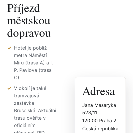
Příjezd
městskou
dopravou
Hotel je poblíž
metra Náměstí
Míru (trasa A) a I.
P. Pavlova (trasa
C).
Adresa
V okolí je také
tramvajová
zastávka
Jana Masaryka
Bruselská. Aktuální
523/11
trasu ověřte v
120 00 Praha 2
oficiálním
Česká republika
plánovači PID.