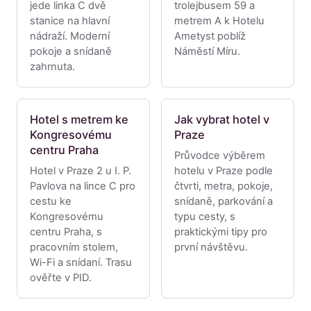
jede linka C dvě
trolejbusem 59 a
stanice na hlavní
metrem A k Hotelu
nádraží. Moderní
Ametyst poblíž
pokoje a snídaně
Náměstí Míru.
zahrnuta.
Hotel s metrem ke
Jak vybrat hotel v
Kongresovému
Praze
centru Praha
Průvodce výběrem
Hotel v Praze 2 u I. P.
hotelu v Praze podle
Pavlova na lince C pro
čtvrti, metra, pokoje,
cestu ke
snídaně, parkování a
Kongresovému
typu cesty, s
centru Praha, s
praktickými tipy pro
pracovním stolem,
první návštěvu.
Wi-Fi a snídaní. Trasu
ověřte v PID.