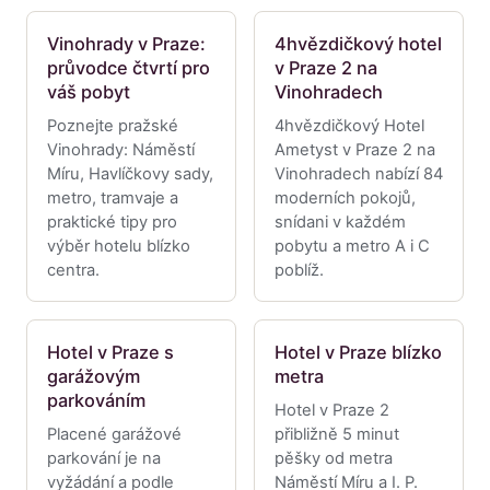
Vinohrady v Praze:
4hvězdičkový hotel
průvodce čtvrtí pro
v Praze 2 na
váš pobyt
Vinohradech
Poznejte pražské
4hvězdičkový Hotel
Vinohrady: Náměstí
Ametyst v Praze 2 na
Míru, Havlíčkovy sady,
Vinohradech nabízí 84
metro, tramvaje a
moderních pokojů,
praktické tipy pro
snídani v každém
výběr hotelu blízko
pobytu a metro A i C
centra.
poblíž.
Hotel v Praze s
Hotel v Praze blízko
garážovým
metra
parkováním
Hotel v Praze 2
Placené garážové
přibližně 5 minut
parkování je na
pěšky od metra
vyžádání a podle
Náměstí Míru a I. P.