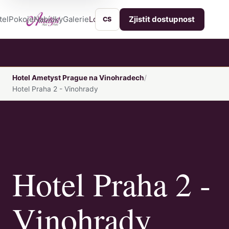
tel
Pokoje
Nabídky
Galerie
Lokalita
Služby
Kontakt
Zjistit dostupnost
CS
Hotel Ametyst Prague na Vinohradech
Hotel Praha 2 - Vinohrady
Hotel Praha 2 -
Vinohrady