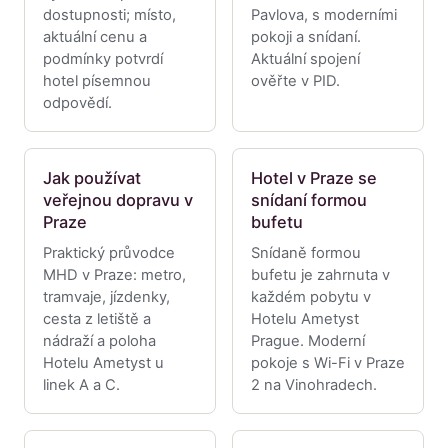
dostupnosti; místo,
Pavlova, s moderními
aktuální cenu a
pokoji a snídaní.
podmínky potvrdí
Aktuální spojení
hotel písemnou
ověřte v PID.
odpovědí.
Jak používat
Hotel v Praze se
veřejnou dopravu v
snídaní formou
Praze
bufetu
Praktický průvodce
Snídaně formou
MHD v Praze: metro,
bufetu je zahrnuta v
tramvaje, jízdenky,
každém pobytu v
cesta z letiště a
Hotelu Ametyst
nádraží a poloha
Prague. Moderní
Hotelu Ametyst u
pokoje s Wi-Fi v Praze
linek A a C.
2 na Vinohradech.