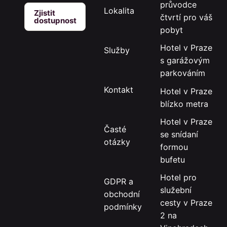
průvodce
Lokalita
Zjistit
čtvrtí pro váš
dostupnost
pobyt
Hotel v Praze
Služby
s garážovým
parkováním
Kontakt
Hotel v Praze
blízko metra
Hotel v Praze
Časté
se snídaní
otázky
formou
bufetu
Hotel pro
GDPR a
služební
obchodní
cesty v Praze
podmínky
2 na