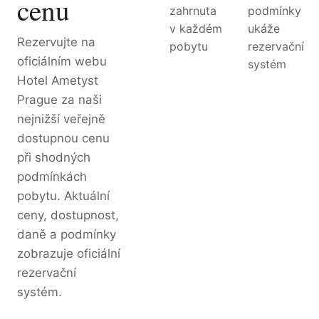
cenu
zahrnuta
podmínky
v každém
ukáže
Rezervujte na
pobytu
rezervační
oficiálním webu
systém
Hotel Ametyst
Prague za naši
nejnižší veřejně
dostupnou cenu
při shodných
podmínkách
pobytu. Aktuální
ceny, dostupnost,
daně a podmínky
zobrazuje oficiální
rezervační
systém.