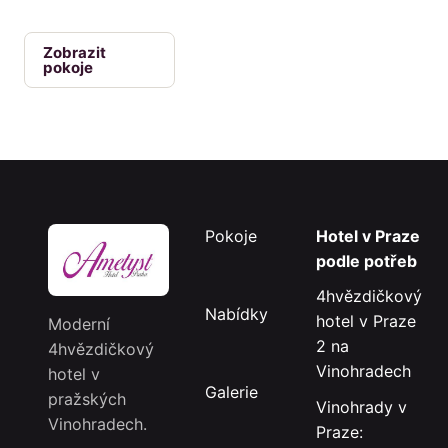
Zobrazit
pokoje
Pokoje
Hotel v Praze
podle potřeb
4hvězdičkový
Nabídky
hotel v Praze
Moderní
2 na
4hvězdičkový
Vinohradech
hotel v
Galerie
pražských
Vinohrady v
Vinohradech.
Praze: