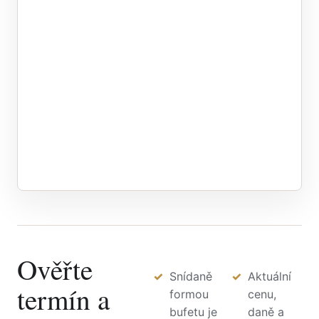
Ověřte
Snídaně
Aktuální
termín a
formou
cenu,
bufetu je
daně a