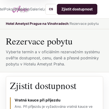
tel
Pokoje
Nabídky
Galerie
Lokalita
Služby
Kontakt
Zjistit dostupnost
CS
Hotel Ametyst Prague na Vinohradech
Rezervace pobytu
Rezervace pobytu
Vyberte termín a v oficiálním rezervačním systému
ověřte dostupnost, cenu, daně a přesné podmínky
pobytu v Hotelu Ametyst Praha.
Zjistit dostupnost
Vratná kauce při příjezdu
Ano. Při příjezdu je vyžadována vratná kauce ve