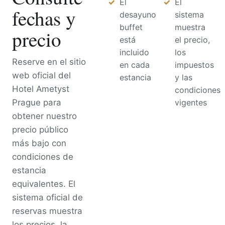
El
El
fechas y
desayuno
sistema
buffet
muestra
precio
está
el precio,
incluido
los
Reserve en el sitio
en cada
impuestos
web oficial del
estancia
y las
Hotel Ametyst
condiciones
Prague para
vigentes
obtener nuestro
precio público
más bajo con
condiciones de
estancia
equivalentes. El
sistema oficial de
reservas muestra
los precios, la