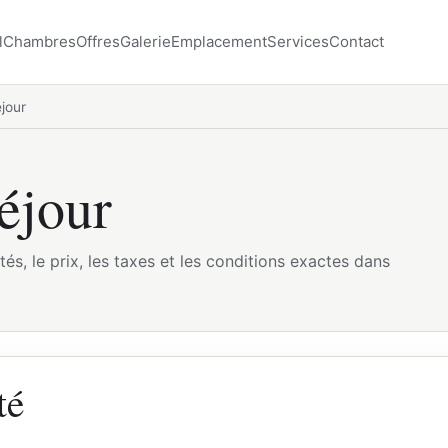
l
Chambres
Offres
Galerie
Emplacement
Services
Contact
jour
éjour
tés, le prix, les taxes et les conditions exactes dans
té