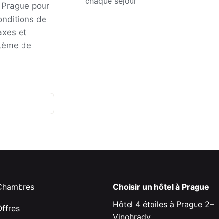
chaque séjour
t Prague pour
conditions de
taxes et
stème de
Chambres
Choisir un hôtel à Prague
Hôtel 4 étoiles à Prague 2–
Offres
Vinohrady