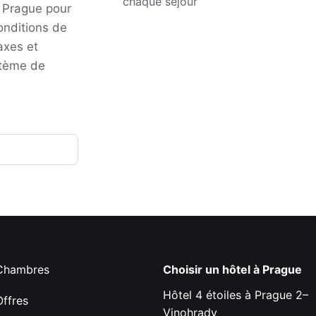
chaque séjour
t Prague pour
conditions de
taxes et
stème de
Chambres
Choisir un hôtel à Prague
Hôtel 4 étoiles à Prague 2–
Offres
Vinohrady