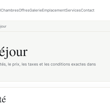
l
Chambres
Offres
Galerie
Emplacement
Services
Contact
jour
éjour
tés, le prix, les taxes et les conditions exactes dans
té