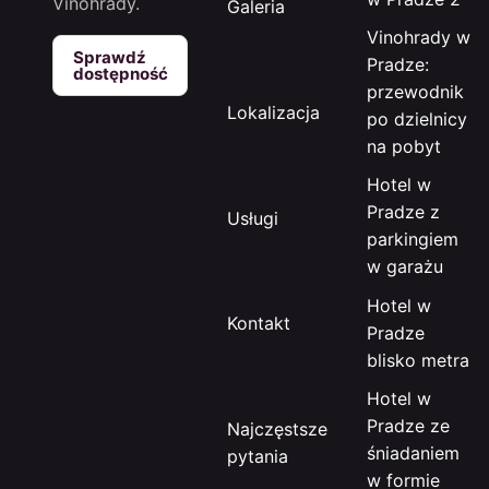
Vinohrady.
Galeria
Vinohrady w
Sprawdź
Pradze:
dostępność
przewodnik
Lokalizacja
po dzielnicy
na pobyt
Hotel w
Pradze z
Usługi
parkingiem
w garażu
Hotel w
Kontakt
Pradze
blisko metra
Hotel w
Pradze ze
Najczęstsze
śniadaniem
pytania
w formie