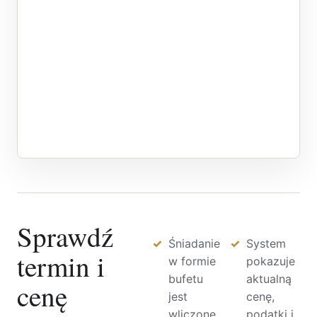
Sprawdź
Śniadanie
System
termin i
w formie
pokazuje
bufetu
aktualną
cenę
jest
cenę,
wliczone
podatki i