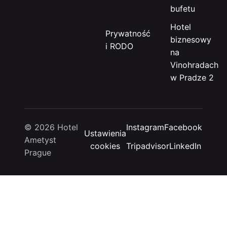
bufetu
Hotel
Prywatność
biznesowy
i RODO
na
Vinohradach
w Pradze 2
© 2026 Hotel
Instagram
Facebook
Ustawienia
Ametyst
cookies
Tripadvisor
LinkedIn
Prague