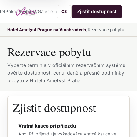
tel
Pokoje
Nabídky
Galerie
Lokalita
Služby
Kontakt
Zjistit dostupnost
CS
Hotel Ametyst Prague na Vinohradech
Rezervace pobytu
Rezervace pobytu
Vyberte termín a v oficiálním rezervačním systému
ověřte dostupnost, cenu, daně a přesné podmínky
pobytu v Hotelu Ametyst Praha.
Zjistit dostupnost
Vratná kauce při příjezdu
Ano. Při příjezdu je vyžadována vratná kauce ve