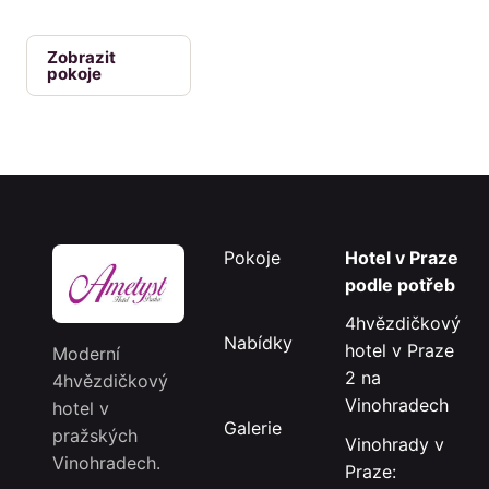
Zobrazit
pokoje
Pokoje
Hotel v Praze
podle potřeb
4hvězdičkový
Nabídky
hotel v Praze
Moderní
2 na
4hvězdičkový
Vinohradech
hotel v
Galerie
pražských
Vinohrady v
Vinohradech.
Praze: