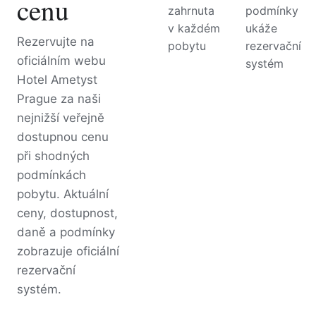
cenu
zahrnuta
podmínky
v každém
ukáže
Rezervujte na
pobytu
rezervační
oficiálním webu
systém
Hotel Ametyst
Prague za naši
nejnižší veřejně
dostupnou cenu
při shodných
podmínkách
pobytu. Aktuální
ceny, dostupnost,
daně a podmínky
zobrazuje oficiální
rezervační
systém.