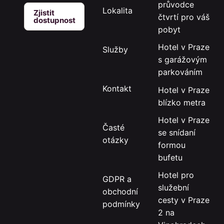
průvodce
Lokalita
Zjistit
čtvrtí pro váš
dostupnost
pobyt
Hotel v Praze
Služby
s garážovým
parkováním
Kontakt
Hotel v Praze
blízko metra
Hotel v Praze
Časté
se snídaní
otázky
formou
bufetu
Hotel pro
GDPR a
služební
obchodní
cesty v Praze
podmínky
2 na