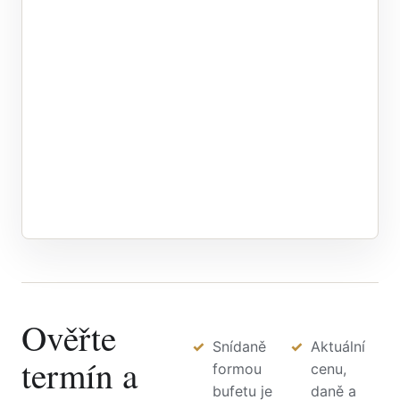
Ověřte
Snídaně
Aktuální
termín a
formou
cenu,
bufetu je
daně a