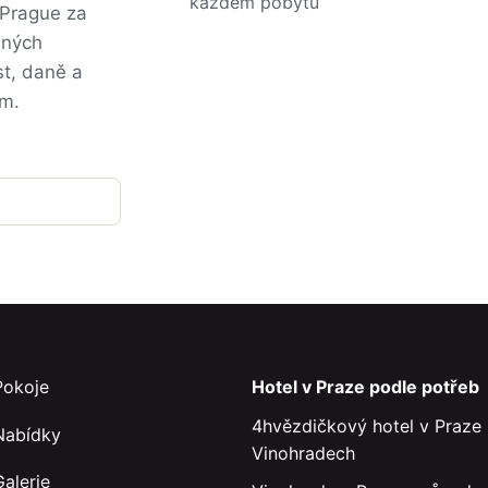
každém pobytu
 Prague za
dných
t, daně a
ém.
Pokoje
Hotel v Praze podle potřeb
4hvězdičkový hotel v Praze 
Nabídky
Vinohradech
Galerie