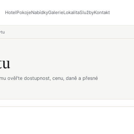
Hotel
Pokoje
Nabídky
Galerie
Lokalita
Služby
Kontakt
ytu
tu
ému ověřte dostupnost, cenu, daně a přesné