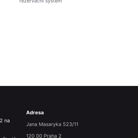
rezervační systém
Adresa
2 na
Jana Masaryka 523/11
120 00 Praha 2