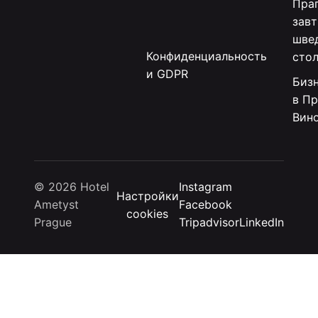
Праг
зав
шве
Конфиденциальность
сто
и GDPR
Биз
в Пр
Вин
© 2026 Hotel
Instagram
Настройки
Ametyst
Facebook
cookies
Prague
Tripadvisor
LinkedIn