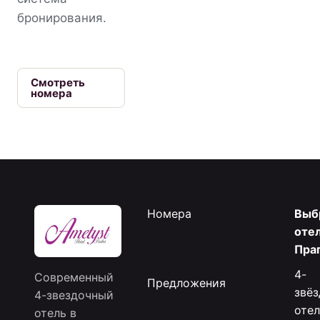
бронирования.
Смотреть
номера
Номера
Выб
отел
Пра
4-
Современный
Предложения
звё
4-звездочный
отел
отель в