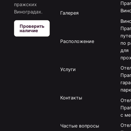
Праг
пражских
Вин
Виноградах.
Галерея
Вин
Проверить
Праг
наличие
пут
Расположение
по 
для
про
Отел
Услуги
Праг
гар
пар
Контакты
Отел
Пра
с м
Отел
Частые вопросы