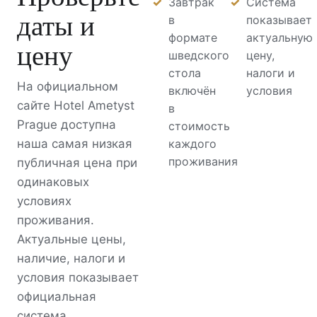
Завтрак
Система
даты и
в
показывает
формате
актуальную
цену
шведского
цену,
стола
налоги и
На официальном
включён
условия
сайте Hotel Ametyst
в
Prague доступна
стоимость
наша самая низкая
каждого
проживания
публичная цена при
одинаковых
условиях
проживания.
Актуальные цены,
наличие, налоги и
условия показывает
официальная
система