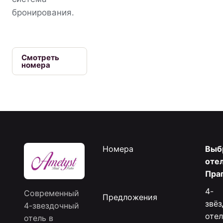
бронирования.
Смотреть
номера
Номера
Выб
отел
Пра
4-
Современный
Предложения
звё
4-звездочный
отел
отель в