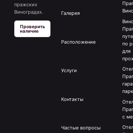
Праг
пражских
Вин
Виноградах.
Галерея
Вин
Проверить
Праг
наличие
пут
Расположение
по 
для
про
Отел
Услуги
Праг
гар
пар
Контакты
Отел
Пра
с м
Отел
Частые вопросы