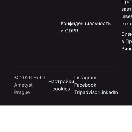
Праг
зав
шве
Конфиденциальность
сто
и GDPR
Биз
в Пр
Вин
© 2026 Hotel
Instagram
Настройки
Ametyst
Facebook
cookies
Prague
Tripadvisor
LinkedIn