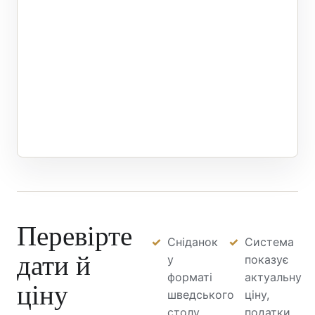
Перевірте
Сніданок
Система
дати й
у
показує
форматі
актуальну
ціну
шведського
ціну,
столу
податки