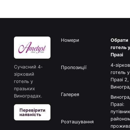
Номери
Обрати
готель 
Празі
4-зірко
Сучасний 4-
Пропозиції
готель у
зірковий
Празі 2,
готель у
Виногра
празьких
Галерея
Виноградах.
Виногра
Празі:
Перевірити
путівни
наявність
районом
Розташування
прожив