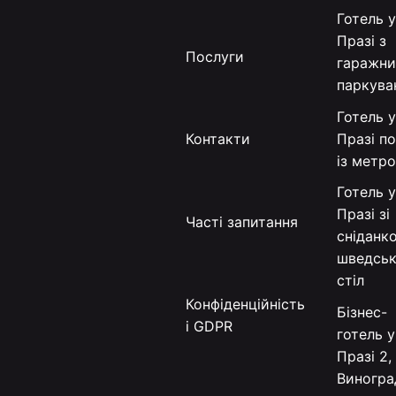
Готель 
Празі з
Послуги
гаражн
паркува
Готель 
Празі п
Контакти
із метр
Готель 
Празі зі
Часті запитання
сніданк
шведсь
стіл
Конфіденційність
Бізнес-
і GDPR
готель у
Празі 2,
Виногра