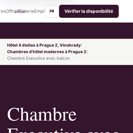
res
Offres
Galerie
Emplacement
Services
Contact
Vérifier la disponibilité
FR
Hôtel 4 étoiles à Prague 2, Vinohrady
Chambres d'hôtel modernes à Prague 2
Chambre Executive avec balcon
Chambre