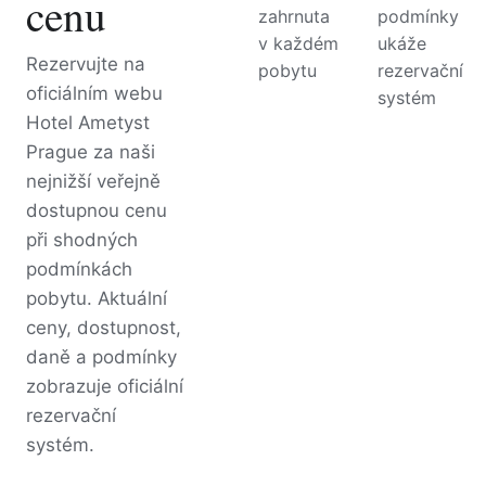
cenu
zahrnuta
podmínky
v každém
ukáže
Rezervujte na
pobytu
rezervační
oficiálním webu
systém
Hotel Ametyst
Prague za naši
nejnižší veřejně
dostupnou cenu
při shodných
podmínkách
pobytu. Aktuální
ceny, dostupnost,
daně a podmínky
zobrazuje oficiální
rezervační
systém.