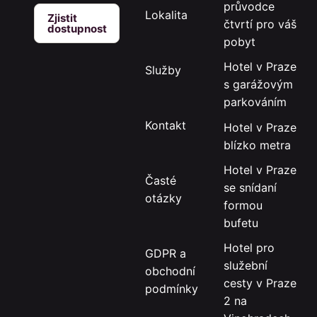
průvodce
Lokalita
Zjistit
čtvrtí pro váš
dostupnost
pobyt
Hotel v Praze
Služby
s garážovým
parkováním
Kontakt
Hotel v Praze
blízko metra
Hotel v Praze
Časté
se snídaní
otázky
formou
bufetu
Hotel pro
GDPR a
služební
obchodní
cesty v Praze
podmínky
2 na