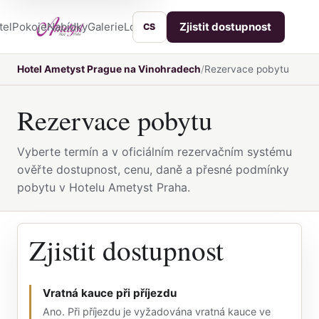
tel
Pokoje
Nabídky
Galerie
Lokalita
Služby
Kontakt
Zjistit dostupnost
CS
Hotel Ametyst Prague na Vinohradech
Rezervace pobytu
Rezervace pobytu
Vyberte termín a v oficiálním rezervačním systému
ověřte dostupnost, cenu, daně a přesné podmínky
pobytu v Hotelu Ametyst Praha.
Zjistit dostupnost
Vratná kauce při příjezdu
Ano. Při příjezdu je vyžadována vratná kauce ve