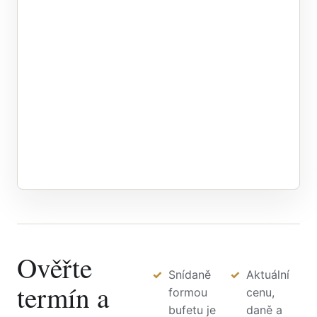
Ověřte
Snídaně
Aktuální
termín a
formou
cenu,
bufetu je
daně a