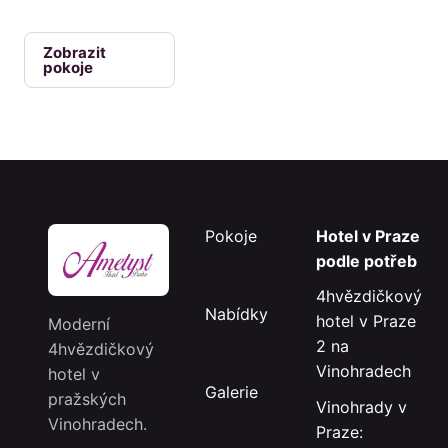
Zobrazit
pokoje
Pokoje
Hotel v Praze
podle potřeb
4hvězdičkový
Nabídky
hotel v Praze
Moderní
2 na
4hvězdičkový
Vinohradech
hotel v
Galerie
pražských
Vinohrady v
Vinohradech.
Praze: