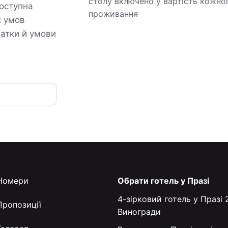
столу включено у вартість кожно
доступна
проживання
х умов
датки й умови
Номери
Обрати готель у Празі
4-зірковий готель у Празі 2
Пропозиції
Виногради