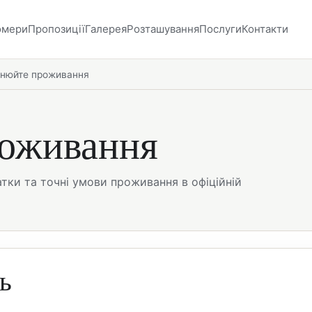
омери
Пропозиції
Галерея
Розташування
Послуги
Контакти
нюйте проживання
роживання
датки та точні умови проживання в офіційній
ь