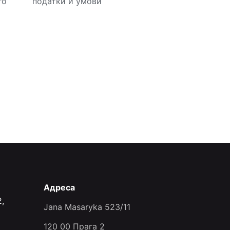
го
податки й умови
Адреса
,
Jana Masaryka 523/11
120 00 Прага 2