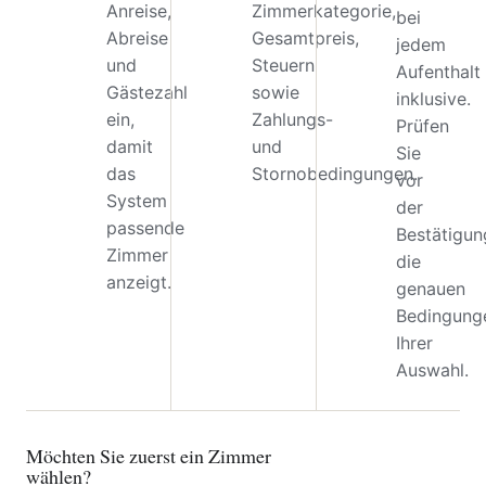
Anreise,
Zimmerkategorie,
bei
Abreise
Gesamtpreis,
jedem
und
Steuern
Aufenthalt
Gästezahl
sowie
inklusive.
ein,
Zahlungs-
Prüfen
damit
und
Sie
das
Stornobedingungen.
vor
System
der
passende
Bestätigun
Zimmer
die
anzeigt.
genauen
Bedingung
Ihrer
Auswahl.
Möchten Sie zuerst ein Zimmer
wählen?