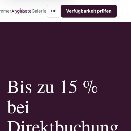
immer
Angebote
Galerie
Lage
Services
Kontakt
Verfügbarkeit prüfen
DE
Bis zu 15 %
bei
Direktbuchung