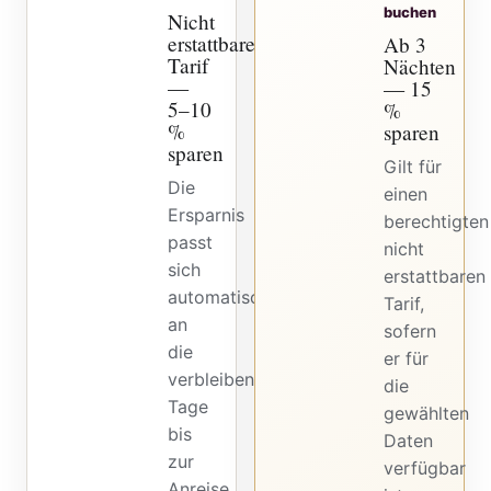
buchen
Nicht
erstattbarer
Ab 3
Tarif
Nächten
—
— 15
5–10
%
%
sparen
sparen
Gilt für
Die
einen
Ersparnis
berechtigten
passt
nicht
sich
erstattbaren
automatisch
Tarif,
an
sofern
die
er für
verbleibenden
die
Tage
gewählten
bis
Daten
zur
verfügbar
Anreise