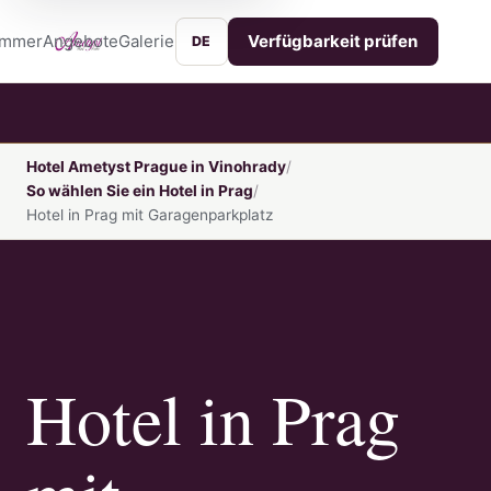
immer
Angebote
Galerie
Lage
Services
Kontakt
Verfügbarkeit prüfen
DE
Hotel Ametyst Prague in Vinohrady
So wählen Sie ein Hotel in Prag
Hotel in Prag mit Garagenparkplatz
Hotel in Prag