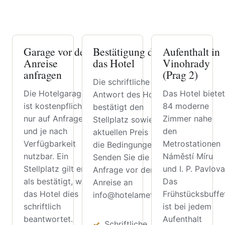
Garage vor der
Bestätigung durch
Aufenthalt in
Anreise
das Hotel
Vinohrady
anfragen
(Prag 2)
Die schriftliche
Die Hotelgarage
Das Hotel bietet
Antwort des Hotels
ist kostenpflichtig,
84 moderne
bestätigt den
nur auf Anfrage
Zimmer nahe
Stellplatz sowie den
und je nach
den
aktuellen Preis und
Verfügbarkeit
Metrostationen
die Bedingungen.
nutzbar. Ein
Náměstí Míru
Senden Sie die
Stellplatz gilt erst
und I. P. Pavlova
Anfrage vor der
als bestätigt, wenn
Das
Anreise an
das Hotel dies
Frühstücksbuffe
info@hotelametyst.cz.
schriftlich
ist bei jedem
beantwortet.
Aufenthalt
Schriftliche