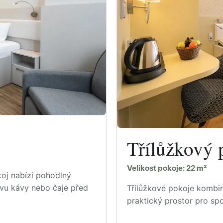
Třílůžkový 
Velikost pokoje: 22 m²
koj nabízí pohodlný
avu kávy nebo čaje před
Třílůžkové pokoje kombinu
praktický prostor pro sp