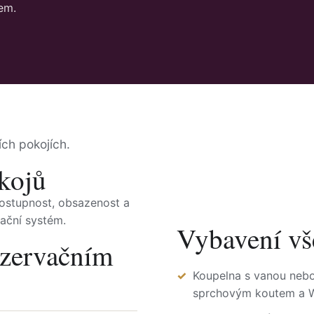
nem.
ch pokojích.
kojů
dostupnost, obsazenost a
vační systém.
Vybavení vš
ezervačním
Koupelna s vanou neb
sprchovým koutem a 