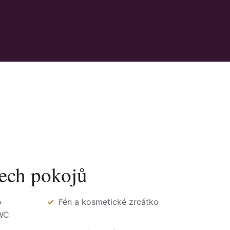
ech pokojů
o
Fén a kosmetické zrcátko
WC