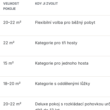
VELIKOST
KDY JI ZVOLIT
POKOJE
20–22 m²
Flexibilní volba pro běžný pobyt
22 m²
Kategorie pro tři hosty
15 m²
Kategorie pro jednoho hosta
18–20 m²
Kategorie s oddělenými lůžky
20–22 m²
Deluxe pokoj s rozkládací pohovkou ur
dítě do 13 let.