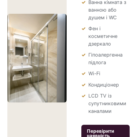
Ванна кімната з
ванною або
душем і WC
Фен і
косметичне
дзеркало
Гіпоалергенна
підлога
Wi-Fi
Кондиціонер
LCD TV із
супутниковими
каналами
Перевірити
наявність