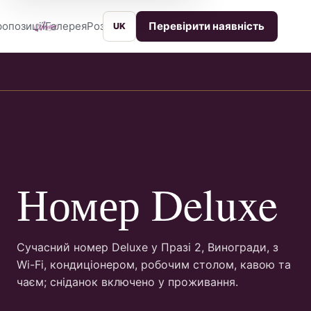
опозиції
Галерея
Розташування
Послуги
Контакти
Перевірити наявність
UK
Номер Deluxe
Сучасний номер Deluxe у Празі 2, Виногради, з
Wi-Fi, кондиціонером, робочим столом, кавою та
чаєм; сніданок включено у проживання.