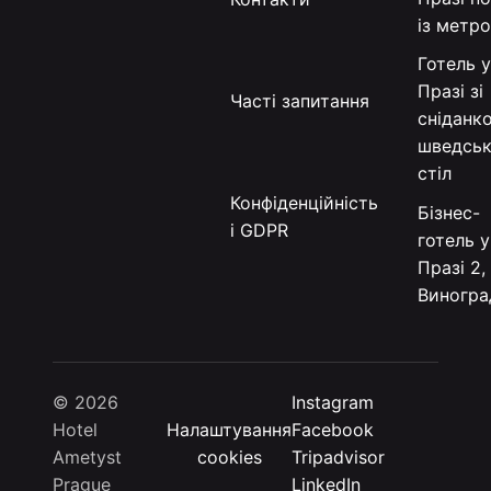
із метр
Готель 
Празі зі
Часті запитання
сніданк
шведсь
стіл
Конфіденційність
Бізнес-
і GDPR
готель у
Празі 2,
Виногра
© 2026
Instagram
Hotel
Налаштування
Facebook
Ametyst
cookies
Tripadvisor
Prague
LinkedIn