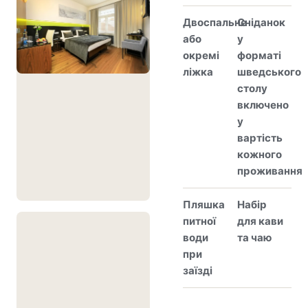
Двоспальне
Сніданок
або
у
окремі
форматі
ліжка
шведського
столу
включено
у
вартість
кожного
проживання
Пляшка
Набір
питної
для кави
води
та чаю
при
заїзді