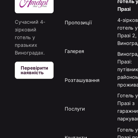
готель 
Празі
4-зірко
Сучасний 4-
Пропозиції
готель у
зірковий
Празі 2,
готель у
Виногра
празьких
Галерея
Виноградах.
Виногра
Празі:
Перевірити
путівни
наявність
районом
Розташування
прожив
Готель 
Празі з
Послуги
гаражн
паркува
Готель 
Празі п
Контакти