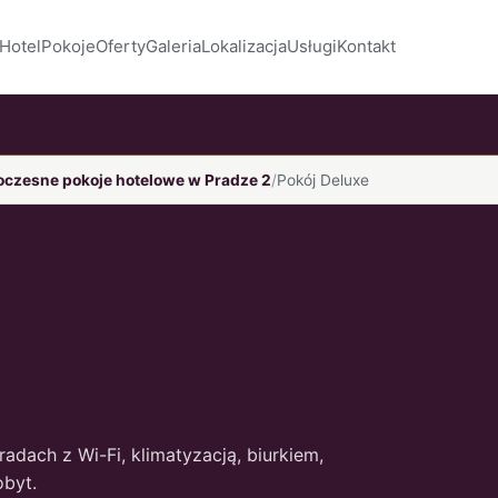
Hotel
Pokoje
Oferty
Galeria
Lokalizacja
Usługi
Kontakt
czesne pokoje hotelowe w Pradze 2
Pokój Deluxe
dach z Wi-Fi, klimatyzacją, biurkiem,
obyt.