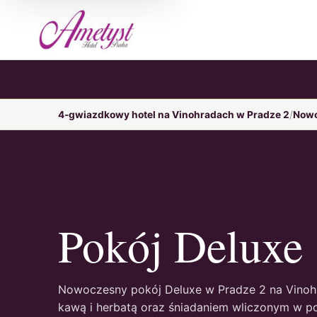
4-gwiazdkowy hotel na Vinohradach w Pradze 2
Nowo
Pokój Deluxe
Nowoczesny pokój Deluxe w Pradze 2 na Vinohra
kawą i herbatą oraz śniadaniem wliczonym w p