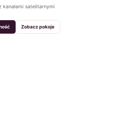
 kanałami satelitarnymi
ność
Zobacz pokoje