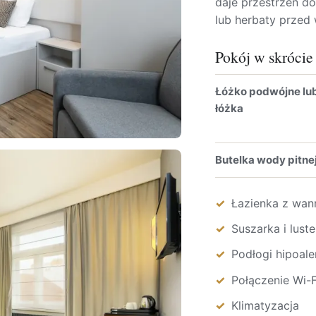
daje przestrzeń d
lub herbaty przed 
Pokój w skrócie
Łóżko podwójne lu
łóżka
Butelka wody pitne
Łazienka z wan
Suszarka i lus
Podłogi hipoale
Połączenie Wi-F
Klimatyzacja