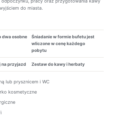
o odpoczynku, pracy oraz przygotowania kawy
wyjściem do miasta.
b dwa osobne
Śniadanie w formie bufetu jest
wliczone w cenę każdego
pobytu
j na przyjazd
Zestaw do kawy i herbaty
ną lub prysznicem i WC
terko kosmetyczne
rgiczne
i