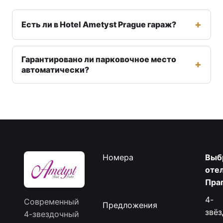
Есть ли в Hotel Ametyst Prague гараж?
Гарантировано ли парковочное место
автоматически?
Номера
Выб
отел
Пра
4-
Современный
Предложения
звё
4-звездочный