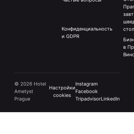
Праг
зав
шве
Конфиденциальность
сто
и GDPR
Биз
в Пр
Вин
© 2026 Hotel
Instagram
Настройки
Ametyst
Facebook
cookies
Prague
Tripadvisor
LinkedIn