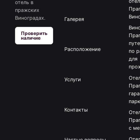
отел
отель в
Праг
пражских
Вин
Виноградах.
Галерея
Вин
Проверить
Праг
наличие
пут
Расположение
по 
для
про
Отел
Услуги
Праг
гар
пар
Контакты
Отел
Пра
с м
Отел
Частые вопросы