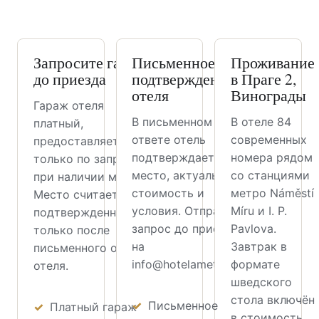
Запросите гараж
Письменное
Проживание
до приезда
подтверждение
в Праге 2,
отеля
Винограды
Гараж отеля
В письменном
В отеле 84
платный,
ответе отель
современных
предоставляется
подтверждает
номера рядом
только по запросу и
место, актуальную
со станциями
при наличии мест.
стоимость и
метро Náměstí
Место считается
условия. Отправьте
Míru и I. P.
подтвержденным
запрос до приезда
Pavlova.
только после
на
Завтрак в
письменного ответа
info@hotelametyst.cz.
формате
отеля.
шведского
стола включён
Письменное
Платный гараж
в стоимость