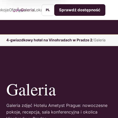
okoje
Oferty
Galeria
Lokalizacja
Usługi
Kontakt
Sprawdź dostępność
PL
4-gwiazdkowy hotel na Vinohradach w Pradze 2
Galeria
Galeria
Galeria zdjęć Hotelu Ametyst Prague: nowoczesne
pokoje, recepcja, sala konferencyjna i okolica