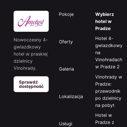
Pokoje
Wybierz
hotel w
Pradze
Hotel 4-
Nowoczesny 4-
Oferty
gwiazdkowy
gwiazdkowy
na
hotel w praskiej
Vinohradach
dzielnicy
w Pradze 2
Vinohrady.
Galeria
Vinohrady w
Sprawdź
Pradze:
dostępność
przewodnik
Lokalizacja
po dzielnicy
na pobyt
Hotel w
Pradze z
Usługi