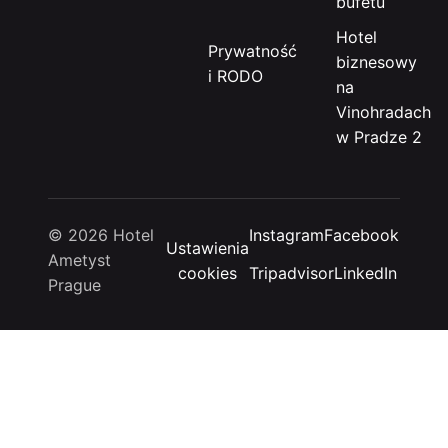
bufetu
Hotel
Prywatność
biznesowy
i RODO
na
Vinohradach
w Pradze 2
© 2026 Hotel
Instagram
Facebook
Ustawienia
Ametyst
cookies
Tripadvisor
LinkedIn
Prague