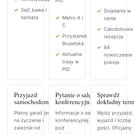
PID.
Sejf, kawa i
Śniadanie w
herbata
Metro A i
cenie
C
Całodobowa
Przystanek
recepcja
Bruselská
84
Aktualne
nowoczesne
trasy w
pokoje
PID
Przyjazd
Pytanie o salę
Sprawdź
samochodem
konferencyjną
dokładny term
Płatny garaż jest
Informacje o sali
Wpisz przyjazd,
na życzenie i
konferencyjnej uzyskasz
wyjazd i liczbę
zależnie od
pod
gości. Oficjalny