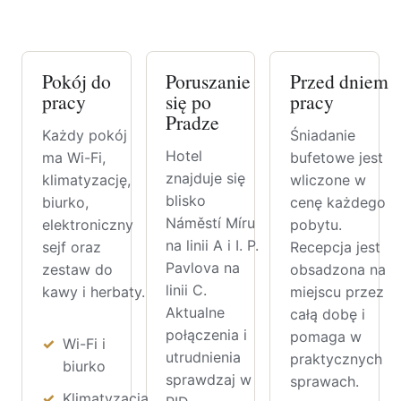
Pokój do
Poruszanie
Przed dniem
pracy
się po
pracy
Pradze
Każdy pokój
Śniadanie
Hotel
ma Wi-Fi,
bufetowe jest
znajduje się
klimatyzację,
wliczone w
blisko
biurko,
cenę każdego
Náměstí Míru
elektroniczny
pobytu.
na linii A i I. P.
sejf oraz
Recepcja jest
Pavlova na
zestaw do
obsadzona na
linii C.
kawy i herbaty.
miejscu przez
Aktualne
całą dobę i
połączenia i
pomaga w
Wi-Fi i
utrudnienia
praktycznych
biurko
sprawdzaj w
sprawach.
Klimatyzacja