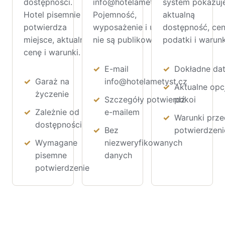
dostępności.
info@hotelametyst.cz.
system pokazuj
Hotel pisemnie
Pojemność,
aktualną
potwierdza
wyposażenie i układy
dostępność, cen
miejsce, aktualną
nie są publikowane.
podatki i warunk
cenę i warunki.
E-mail
Dokładne da
Garaż na
info@hotelametyst.cz
Aktualne opc
życzenie
Szczegóły potwierdź
pokoi
Zależnie od
e-mailem
Warunki prze
dostępności
Bez
potwierdzen
Wymagane
niezweryfikowanych
pisemne
danych
potwierdzenie