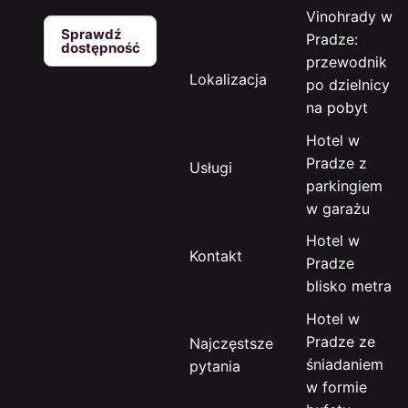
Vinohrady w
Sprawdź
Pradze:
dostępność
przewodnik
Lokalizacja
po dzielnicy
na pobyt
Hotel w
Pradze z
Usługi
parkingiem
w garażu
Hotel w
Kontakt
Pradze
blisko metra
Hotel w
Pradze ze
Najczęstsze
śniadaniem
pytania
w formie