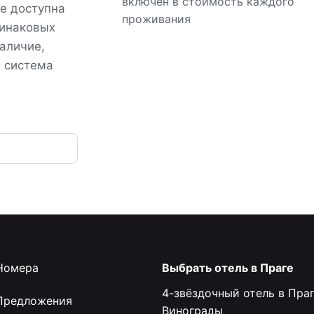
включён в стоимость каждого
ue доступна
проживания
динаковых
аличие,
я система
Номера
Выбрать отель в Праге
4-звёздочный отель в Праг
Предложения
Винограды