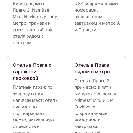
Виноградами в
с 84 современными
Праге 2: Náměstí
номерами,
Míru, Havlíčkovy sady,
включённым
метро, трамваи и
завтраком и метро A
советы по выбору
и C рядом.
отеля рядом с
центром.
Отель в Праге с
Отель в Праге
гаражной
рядом с метро
парковкой
Отель в Праге 2
Платный гараж по
примерно в пяти
запросу и при
минутах пешком от
наличии мест; отель
Náměstí Míru и I. P.
письменно
Pavlova, с
подтверждает
современными
место, актуальную
номерами и
стоимость и
завтраком.
условия.
Актуальный