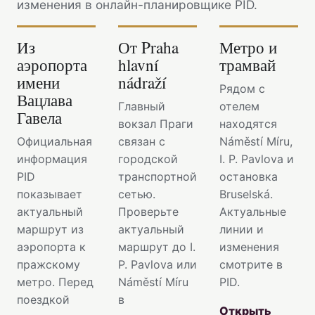
изменения в онлайн-планировщике PID.
Из
От Praha
Метро и
аэропорта
hlavní
трамвай
имени
nádraží
Рядом с
Вацлава
Главный
отелем
Гавела
вокзал Праги
находятся
Официальная
связан с
Náměstí Míru,
информация
городской
I. P. Pavlova и
PID
транспортной
остановка
показывает
сетью.
Bruselská.
актуальный
Проверьте
Актуальные
маршрут из
актуальный
линии и
аэропорта к
маршрут до I.
изменения
пражскому
P. Pavlova или
смотрите в
метро. Перед
Náměstí Míru
PID.
поездкой
в
Открыть