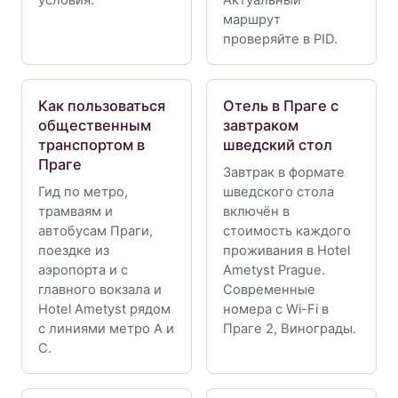
маршрут
проверяйте в PID.
Как пользоваться
Отель в Праге с
общественным
завтраком
транспортом в
шведский стол
Праге
Завтрак в формате
Гид по метро,
шведского стола
трамваям и
включён в
автобусам Праги,
стоимость каждого
поездке из
проживания в Hotel
аэропорта и с
Ametyst Prague.
главного вокзала и
Современные
Hotel Ametyst рядом
номера с Wi-Fi в
с линиями метро A и
Праге 2, Винограды.
C.