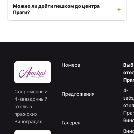
Можно ли дойти пешком до центра
Праги?
Номера
Выб
отел
Пра
4-
Современный
Предложения
звё
4-звездочный
отел
отель в
Праг
пражских
Вин
Виноградах.
Галерея
Вин