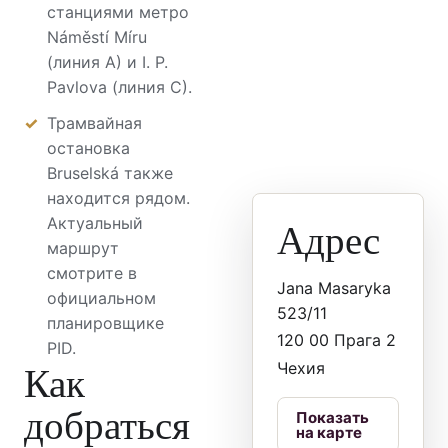
станциями метро
Náměstí Míru
(линия A) и I. P.
Pavlova (линия C).
Трамвайная
остановка
Bruselská также
находится рядом.
Адрес
Актуальный
маршрут
смотрите в
Jana Masaryka
официальном
523/11
планировщике
120 00 Прага 2
PID.
Как
Чехия
добраться
Показать
на карте