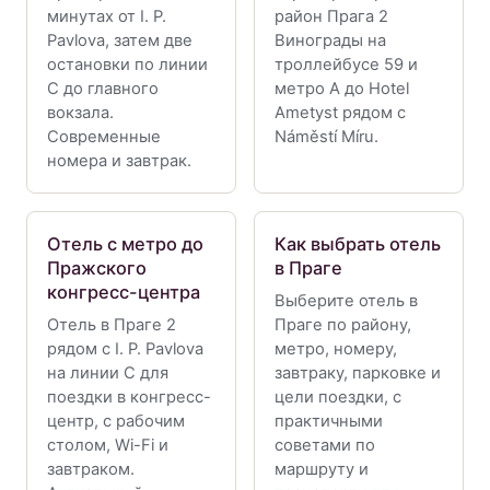
минутах от I. P.
район Прага 2
Pavlova, затем две
Винограды на
остановки по линии
троллейбусе 59 и
C до главного
метро A до Hotel
вокзала.
Ametyst рядом с
Современные
Náměstí Míru.
номера и завтрак.
Отель с метро до
Как выбрать отель
Пражского
в Праге
конгресс-центра
Выберите отель в
Отель в Праге 2
Праге по району,
рядом с I. P. Pavlova
метро, номеру,
на линии C для
завтраку, парковке и
поездки в конгресс-
цели поездки, с
центр, с рабочим
практичными
столом, Wi-Fi и
советами по
завтраком.
маршруту и