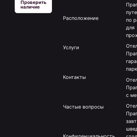
Проверить
Праг
наличие
пут
Расположение
по 
для
про
Отел
Услуги
Праг
гар
пар
Контакты
Отел
Пра
с м
Отел
Частые вопросы
Праг
зав
шве
Конфиденциальность
сто