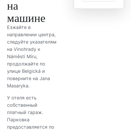
на
машине
Езжайте в
направлении центра,
следуйте указателям
на Vinohrady к
Náměstí Míru,
продолжайте по
улице Belgická и
поверните на Jana
Masaryka.
У отеля есть
собственный
платный гараж.
Парковка
предоставляется по