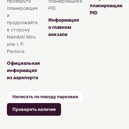
проверьте
планировщике
планировщик
планировщик
PID.
PID
и
Информация
продолжайте
о главном
в сторону
вокзале
Náměstí Míru
или I. P.
Pavlova.
Официальная
информация
из аэропорта
Написать по поводу парковки
Проверить наличие