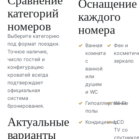
Оснащение
категорий
каждого
номеров
номера
Выберите категорию
под формат поездки.
Ванная
Фен и
Точное наличие,
комната
косметич
число гостей и
с
зеркало
конфигурацию
ванной
кроватей всегда
или
подтверждает
душем
официальная
и WC
система
Гипоаллергенные
Wi-Fi
бронирования.
полы
Актуальные
Кондиционер
LCD
варианты
TV со
спутнико