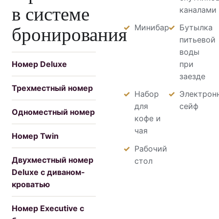
в системе
каналами
бронирования
Минибар
Бутылка
питьевой
воды
Номер Deluxe
при
заезде
Трехместный номер
Набор
Электрон
для
сейф
Одноместный номер
кофе и
чая
Номер Twin
Рабочий
Двухместный номер
стол
Deluxe с диваном-
кроватью
Номер Executive с