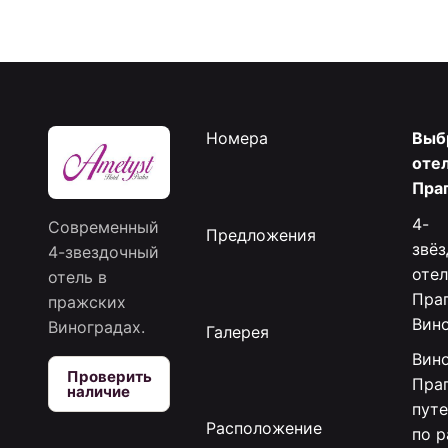
Номера
Выб
отел
Пра
4-
Современный
Предложения
звё
4-звездочный
отел
отель в
Праг
пражских
Вин
Виноградах.
Галерея
Вин
Проверить
Праг
наличие
пут
Расположение
по 