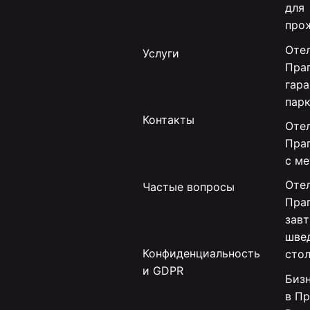
для
про
Отел
Услуги
Праг
гар
пар
Контакты
Отел
Пра
с м
Отел
Частые вопросы
Праг
зав
шве
Конфиденциальность
сто
и GDPR
Биз
в Пр