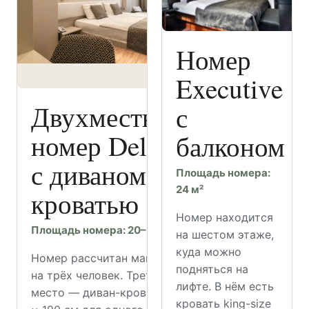
Номер
Executive
Двухместный
с
номер Deluxe
балконом
с диваном-
Площадь номера:
24 м²
кроватью
Номер находится
Площадь номера: 20–22 м²
на шестом этаже,
куда можно
Номер рассчитан максимум
подняться на
на трёх человек. Третье
лифте. В нём есть
место — диван-кровать 90
кровать king-size