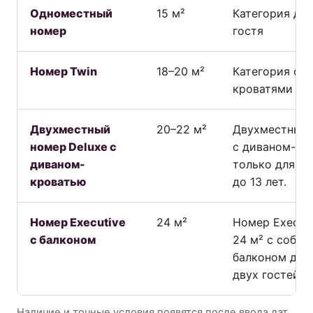
Одноместный
15 м²
Категория для
номер
гостя
Номер Twin
18–20 м²
Категория с 
кроватями
Двухместный
20–22 м²
Двухместный 
номер Deluxe с
с диваном-кр
диваном-
только для од
кроватью
до 13 лет.
Номер Executive
24 м²
Номер Execut
с балконом
24 м² с собс
балконом для
двух гостей.
Наличие и точные условия появятся после ввода дат