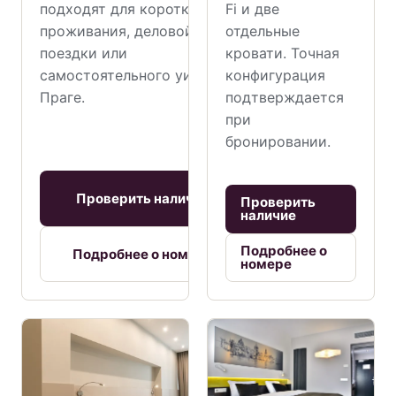
Fi и две
подходят для короткого
отдельные
проживания, деловой
кровати. Точная
поездки или
конфигурация
самостоятельного уикенда в
подтверждается
Праге.
при
бронировании.
Проверить наличие
Проверить
наличие
Подробнее о
Подробнее о номере
номере